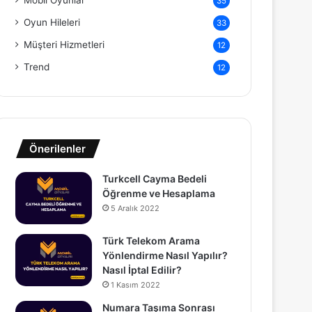
Mobil Oyunlar
35
Oyun Hileleri
33
Müşteri Hizmetleri
12
Trend
12
Önerilenler
Turkcell Cayma Bedeli
Öğrenme ve Hesaplama
5 Aralık 2022
Türk Telekom Arama
Yönlendirme Nasıl Yapılır?
Nasıl İptal Edilir?
1 Kasım 2022
Numara Taşıma Sonrası