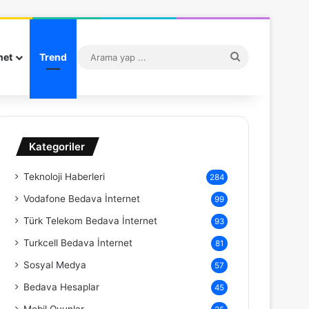
Arama
net
Trend
yap
...
Kategoriler
Teknoloji Haberleri
284
Vodafone Bedava İnternet
99
Türk Telekom Bedava İnternet
93
Turkcell Bedava İnternet
81
Sosyal Medya
57
Bedava Hesaplar
45