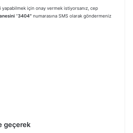
ni yapabilmek için onay vermek istiyorsanız, cep
anesini
“
3404″
numarasına SMS olarak göndermeniz
me geçerek