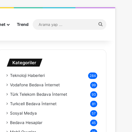
Arama
net
Trend
yap
...
Kategoriler
Teknoloji Haberleri
284
Vodafone Bedava İnternet
99
Türk Telekom Bedava İnternet
93
Turkcell Bedava İnternet
81
Sosyal Medya
57
Bedava Hesaplar
45