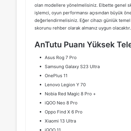
olan modellere yönelmelisiniz. Elbette genel s
işlemci, oyun performansı açısından büyük önem
değerlendirmelisiniz. Eğer cihazı günlük temel 
skorunu rehber olarak almanız uygun olacaktır.
AnTutu Puanı Yüksek Tele
Asus Rog 7 Pro
Samsung Galaxy S23 Ultra
OnePlus 11
Lenovo Legion Y 70
Nobia Red Magic 8 Pro +
iQOO Neo 8 Pro
Oppo Find X 6 Pro
Xiaomi 13 Ultra
iQOO 11