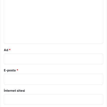
o
r
u
m
*
Ad
*
E-posta
*
İnternet sitesi