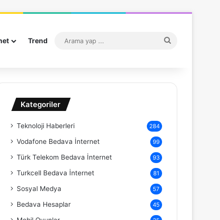
Arama
net
Trend
yap
...
Kategoriler
Teknoloji Haberleri
284
Vodafone Bedava İnternet
99
Türk Telekom Bedava İnternet
93
Turkcell Bedava İnternet
81
Sosyal Medya
57
Bedava Hesaplar
45