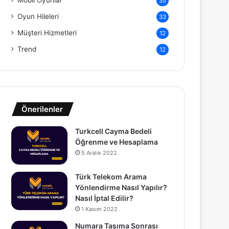
Mobil Oyunlar
35
Oyun Hileleri
33
Müşteri Hizmetleri
12
Trend
12
Önerilenler
Turkcell Cayma Bedeli
Öğrenme ve Hesaplama
5 Aralık 2022
Türk Telekom Arama
Yönlendirme Nasıl Yapılır?
Nasıl İptal Edilir?
1 Kasım 2022
Numara Taşıma Sonrası