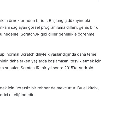
ıkan örneklerinden biridir. Başlangıç düzeyindeki
anı sağlayan görsel programlama dilleri, geniş bir dil
 Bu nedenle, ScratchJR gibi diller genellikle öğrenme
olup, normal Scratch diliyle kıyaslandığında daha temel
minin daha erken yaşlarda başlamasını teşvik etmek için
 için sunulan ScratchJR, bir yıl sonra 2015’te Android
mek için ücretsiz bir rehber de mevcuttur. Bu el kitabı,
rici niteliğindedir.