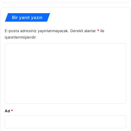
Bir yanıt yazın
E-posta adresiniz yayınlanmayacak.
Gerekli alanlar
*
ile
işaretlenmişlerdir
Y
o
r
u
m
*
Ad
*