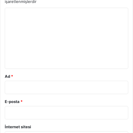
işaretlenmişlerdir
Y
o
r
u
m
*
Ad
*
E-posta
*
İnternet sitesi